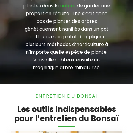
plantes dans la
nature
de garder une
proportion réduite. Il ne s’agit donc
pas de planter des arbres
génétiquement nanifiés dans un pot
de fleurs, mais plutôt d’appliquer
plusieurs méthodes d’horticulture à
n’importe quelle espèce de plante.
Vous allez obtenir ensuite un
magnifique arbre miniaturisé.
ENTRETIEN DU BONSAÏ
Les outils indispensables
pour l’entretien du Bonsaï